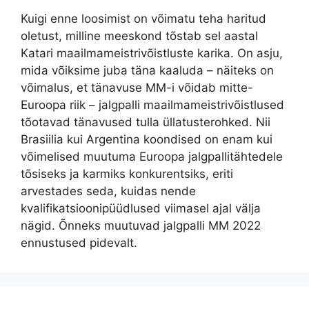
Kuigi enne loosimist on võimatu teha haritud
oletust, milline meeskond tõstab sel aastal
Katari maailmameistrivõistluste karika. On asju,
mida võiksime juba täna kaaluda – näiteks on
võimalus, et tänavuse MM-i võidab mitte-
Euroopa riik – jalgpalli maailmameistrivõistlused
tõotavad tänavused tulla üllatusterohked. Nii
Brasiilia kui Argentina koondised on enam kui
võimelised muutuma Euroopa jalgpallitähtedele
tõsiseks ja karmiks konkurentsiks, eriti
arvestades seda, kuidas nende
kvalifikatsioonipüüdlused viimasel ajal välja
nägid. Õnneks muutuvad jalgpalli MM 2022
ennustused pidevalt.