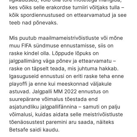
kes võiks selle erakordse turniiri võitjaks tulla –
kõik spordiennustused on ettearvamatud ja see
teeb nad põnevaks.
Mis puutub maailmameistrivõistluste või mõne
muu FIFA sündmuse ennustamisse, siis on
raske kindel olla. Lõppude lõpuks on
jalgpallimäng väga põnev ja ettearvamatu –
raske on täpselt teada, mis juhtuma hakkab.
Igasuguseid ennustusi on eriti raske teha enne
playoffi ja enne kui meeskonnad väljakule
astuvad. Jalgpalli MM 2022 ennustus on
suurepärane võimalus tõestada end
asjatundliku jalgpallifännina – samuti on palju
võimalusi, kuidas aidata selle meistrivõistluste
tõenäosustest paremini aru saada, näiteks
Betsafe saidi kaudu.